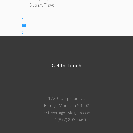
Design, Travel
Get In Touch
1720 Lampman Dr.
Billings, Montana 59102
E: stevem@dtslogistx.com
P: +1 (877) 896 3460